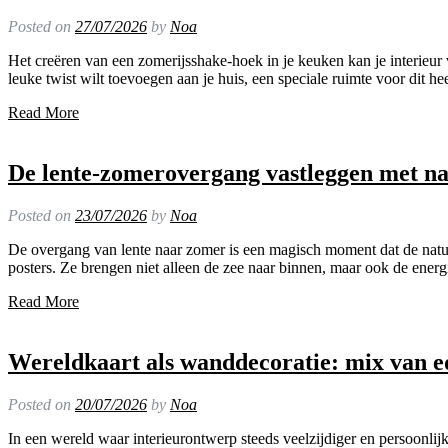
Posted on
27/07/2026
by
Noa
Het creëren van een zomerijsshake-hoek in je keuken kan je interieur
leuke twist wilt toevoegen aan je huis, een speciale ruimte voor dit 
Read More
De lente-zomerovergang vastleggen met na
Posted on
23/07/2026
by
Noa
De overgang van lente naar zomer is een magisch moment dat de natuur
posters. Ze brengen niet alleen de zee naar binnen, maar ook de energ
Read More
Wereldkaart als wanddecoratie: mix van edu
Posted on
20/07/2026
by
Noa
In een wereld waar interieurontwerp steeds veelzijdiger en persoonlijk