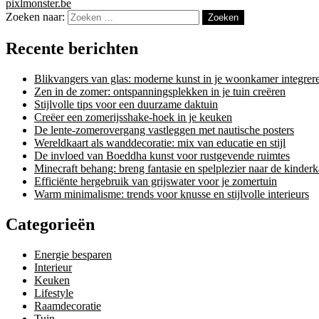
pixlmonster.be
Zoeken naar:
Recente berichten
Blikvangers van glas: moderne kunst in je woonkamer integrer
Zen in de zomer: ontspanningsplekken in je tuin creëren
Stijlvolle tips voor een duurzame daktuin
Creëer een zomerijsshake-hoek in je keuken
De lente-zomerovergang vastleggen met nautische posters
Wereldkaart als wanddecoratie: mix van educatie en stijl
De invloed van Boeddha kunst voor rustgevende ruimtes
Minecraft behang: breng fantasie en spelplezier naar de kinder
Efficiënte hergebruik van grijswater voor je zomertuin
Warm minimalisme: trends voor knusse en stijlvolle interieurs
Categorieën
Energie besparen
Interieur
Keuken
Lifestyle
Raamdecoratie
Tuin