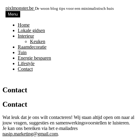
pixlmonster.be
De woon blog tips voor een minimalistisch huis
Menu
Home
Lokale gidsen
Interieur
Keuken
Raamdecoratie
Tuin
Energie besparen
Lifestyle
Contact
Contact
Contact
Wat leuk dat je ons wilt contacteren! Wij staan altijd open om naar al
jouw vragen, suggesties en samenwerkingsvoorstellen te luisteren.
Je kan ons bereiken via het e-mailadres
nasip.marketing@gmail.com
.