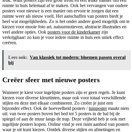
leuk. Want posters zijn een grote trend en een leuke manier om een
ruimte in huis helemaal af te maken. Ook het vervangen van oudere
posters voor nieuwe is een manier om ervoor te zorgen dat een
ruimte weer als nieuw voelt. Het aanschaffen van posters biedt je
heel wat mogelijkheden. Zo is het onder andere goed mogelijk om te
kiezen voor mooie foto art, natuurmotieven, abstracte illustraties en
veel andere opties. Ook
posters voor de kinderkamer
zijn
verkrijgbaar: zo kun je voor iedere ruimte in huis een uniek effect
creëren.
Lees ook:
Van klassiek tot modern: bloemen passen overal
bij
Creëer sfeer met nieuwe posters
Wanneer je kiest voor ingelijste posters zijn er geen regels. Je kunt
kiezen voor diverse kleurtinten, maar ook voor totaal verschillende
stijlen en deze met elkaar combineren. Zo creëer je juist een
bijzonder effect. Ook de hoeveelheid posters /
tuinposter
maakt niets
uit: van twee posters boven het bed tot 5 posters in de hal bij de
spiegel of aan de muur langs de trap. Deze vrijheid heb je ook met
ingelijste posters kopen. Online vind je een ruim aanbod van posters
waar je uit kunt kiezen. Ontdek diverse stijlen en afmetingen en