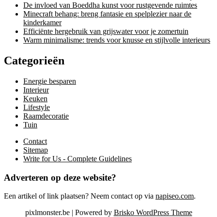
De invloed van Boeddha kunst voor rustgevende ruimtes
Minecraft behang: breng fantasie en spelplezier naar de
kinderkamer
Efficiënte hergebruik van grijswater voor je zomertuin
Warm minimalisme: trends voor knusse en stijlvolle interieurs
Categorieën
Energie besparen
Interieur
Keuken
Lifestyle
Raamdecoratie
Tuin
Contact
Sitemap
Write for Us - Complete Guidelines
Adverteren op deze website?
Een artikel of link plaatsen? Neem contact op via
napiseo.com
.
pixlmonster.be | Powered by
Brisko WordPress Theme