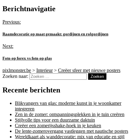
Berichtnavigatie
Previous:
Raamdecoratie op maat gemaakt: gordijnen en rolgordijnen
Next:
Foto op forex vs foto op glas
pixlmonster.be
>
Interieur
>
Creëer sfeer met nieuwe posters
Zoeken naar:
Recente berichten
Blikvangers van glas: moderne kunst in je woonkamer
integreren
Zen in de zomer: ontspanningsplekken in je tuin creëren
Stijlvolle tips voor een duurzame daktuin
Creëer een zomerijsshake-hoek in je keuken
De lente-zomerovergang vastleggen met nautische posters
Wereldkaart als wanddecoratie: mix van educatie en stijl