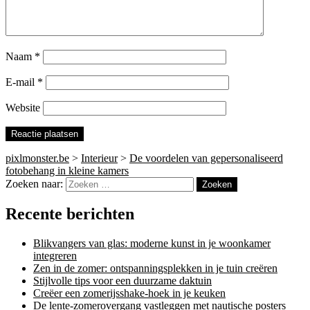
Naam
*
E-mail
*
Website
pixlmonster.be
>
Interieur
>
De voordelen van gepersonaliseerd
fotobehang in kleine kamers
Zoeken naar:
Recente berichten
Blikvangers van glas: moderne kunst in je woonkamer
integreren
Zen in de zomer: ontspanningsplekken in je tuin creëren
Stijlvolle tips voor een duurzame daktuin
Creëer een zomerijsshake-hoek in je keuken
De lente-zomerovergang vastleggen met nautische posters