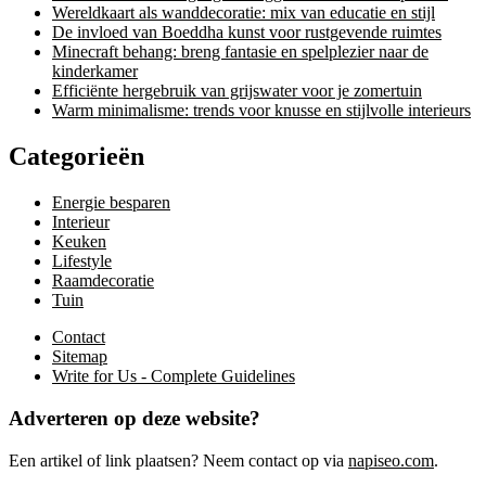
Wereldkaart als wanddecoratie: mix van educatie en stijl
De invloed van Boeddha kunst voor rustgevende ruimtes
Minecraft behang: breng fantasie en spelplezier naar de
kinderkamer
Efficiënte hergebruik van grijswater voor je zomertuin
Warm minimalisme: trends voor knusse en stijlvolle interieurs
Categorieën
Energie besparen
Interieur
Keuken
Lifestyle
Raamdecoratie
Tuin
Contact
Sitemap
Write for Us - Complete Guidelines
Adverteren op deze website?
Een artikel of link plaatsen? Neem contact op via
napiseo.com
.