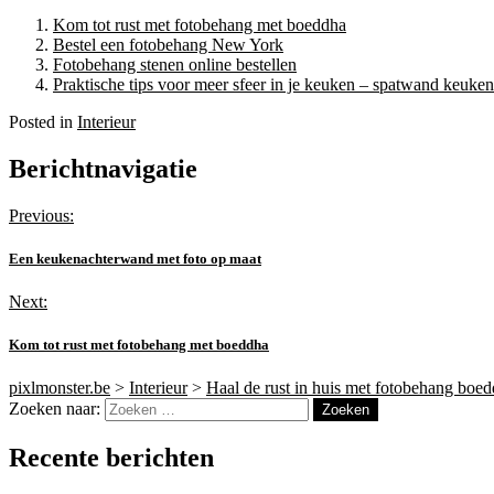
Kom tot rust met fotobehang met boeddha
Bestel een fotobehang New York
Fotobehang stenen online bestellen
Praktische tips voor meer sfeer in je keuken – spatwand keuken
Posted in
Interieur
Berichtnavigatie
Previous:
Een keukenachterwand met foto op maat
Next:
Kom tot rust met fotobehang met boeddha
pixlmonster.be
>
Interieur
>
Haal de rust in huis met fotobehang boe
Zoeken naar:
Recente berichten