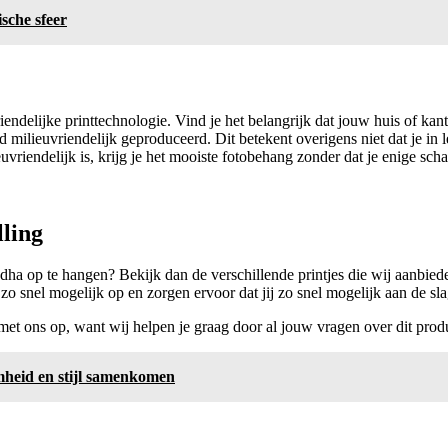
sche sfeer
ndelijke printtechnologie. Vind je het belangrijk dat jouw huis of kantoo
 milieuvriendelijk geproduceerd. Dit betekent overigens niet dat je in 
vriendelijk is, krijg je het mooiste fotobehang zonder dat je enige sch
lling
ddha op te hangen? Bekijk dan de verschillende printjes die wij aanbiede
t zo snel mogelijk op en zorgen ervoor dat jij zo snel mogelijk aan de s
met ons op, want wij helpen je graag door al jouw vragen over dit prod
heid en stijl samenkomen