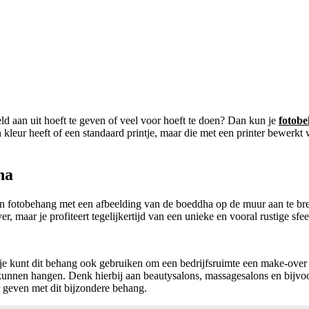
eld aan uit hoeft te geven of veel voor hoeft te doen? Dan kun je
fotob
n kleur heeft of een standaard printje, maar die met een printer bewer
ha
 fotobehang met een afbeelding van de boeddha op de muur aan te breng
r, maar je profiteert tegelijkertijd van een unieke en vooral rustige sfe
je kunt dit behang ook gebruiken om een bedrijfsruimte een make-over t
 kunnen hangen. Denk hierbij aan beautysalons, massagesalons en bijvoo
 geven met dit bijzondere behang.