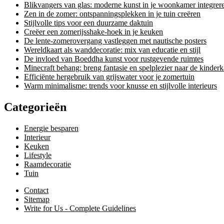
Blikvangers van glas: moderne kunst in je woonkamer integrer
Zen in de zomer: ontspanningsplekken in je tuin creëren
Stijlvolle tips voor een duurzame daktuin
Creëer een zomerijsshake-hoek in je keuken
De lente-zomerovergang vastleggen met nautische posters
Wereldkaart als wanddecoratie: mix van educatie en stijl
De invloed van Boeddha kunst voor rustgevende ruimtes
Minecraft behang: breng fantasie en spelplezier naar de kinder
Efficiënte hergebruik van grijswater voor je zomertuin
Warm minimalisme: trends voor knusse en stijlvolle interieurs
Categorieën
Energie besparen
Interieur
Keuken
Lifestyle
Raamdecoratie
Tuin
Contact
Sitemap
Write for Us - Complete Guidelines