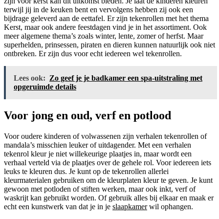
zijn voor kerst kan dit uitkomst bieden. Je laat de kinderen kleuren
terwijl jij in de keuken bent en vervolgens hebben zij ook een
bijdrage geleverd aan de eettafel. Er zijn tekenrollen met het thema
Kerst, maar ook andere feestdagen vind je in het assortiment. Ook
meer algemene thema’s zoals winter, lente, zomer of herfst. Maar
superhelden, prinsessen, piraten en dieren kunnen natuurlijk ook niet
ontbreken. Er zijn dus voor echt iedereen wel tekenrollen.
Lees ook:
Zo geef je je badkamer een spa-uitstraling met
opgeruimde details
Voor jong en oud, verf en potlood
Voor oudere kinderen of volwassenen zijn verhalen tekenrollen of
mandala’s misschien leuker of uitdagender. Met een verhalen
tekenrol kleur je niet willekeurige plaatjes in, maar wordt een
verhaal verteld via de plaatjes over de gehele rol. Voor iedereen iets
leuks te kleuren dus. Je kunt op de tekenrollen allerlei
kleurmaterialen gebruiken om de kleurplaten kleur te geven. Je kunt
gewoon met potloden of stiften werken, maar ook inkt, verf of
waskrijt kan gebruikt worden. Of gebruik alles bij elkaar en maak er
echt een kunstwerk van dat je in je
slaapkamer
wil ophangen.