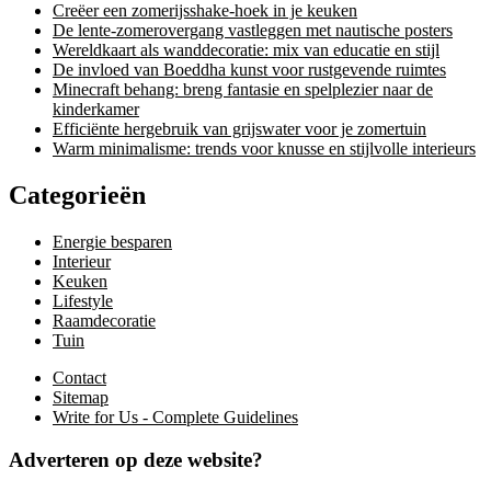
Creëer een zomerijsshake-hoek in je keuken
De lente-zomerovergang vastleggen met nautische posters
Wereldkaart als wanddecoratie: mix van educatie en stijl
De invloed van Boeddha kunst voor rustgevende ruimtes
Minecraft behang: breng fantasie en spelplezier naar de
kinderkamer
Efficiënte hergebruik van grijswater voor je zomertuin
Warm minimalisme: trends voor knusse en stijlvolle interieurs
Categorieën
Energie besparen
Interieur
Keuken
Lifestyle
Raamdecoratie
Tuin
Contact
Sitemap
Write for Us - Complete Guidelines
Adverteren op deze website?