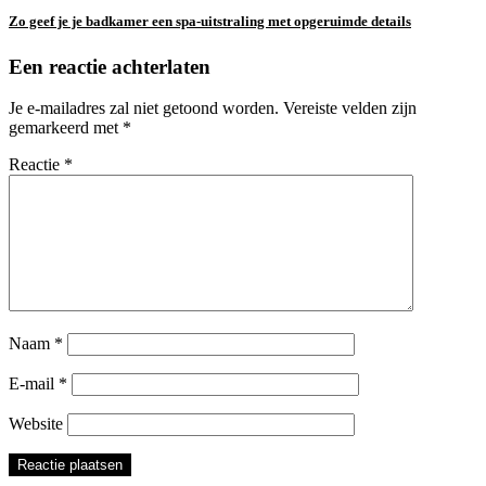
Zo geef je je badkamer een spa-uitstraling met opgeruimde details
Een reactie achterlaten
Je e-mailadres zal niet getoond worden.
Vereiste velden zijn
gemarkeerd met
*
Reactie
*
Naam
*
E-mail
*
Website