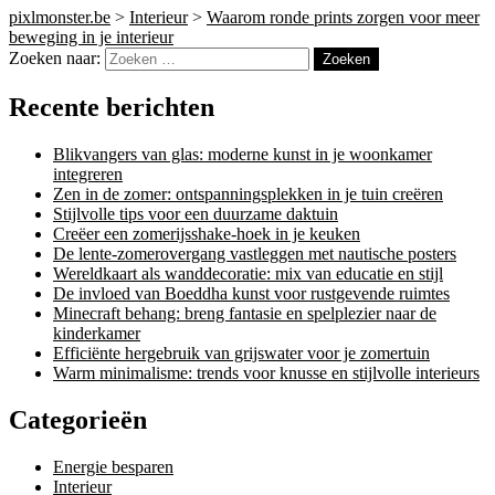
pixlmonster.be
>
Interieur
>
Waarom ronde prints zorgen voor meer
beweging in je interieur
Zoeken naar:
Recente berichten
Blikvangers van glas: moderne kunst in je woonkamer
integreren
Zen in de zomer: ontspanningsplekken in je tuin creëren
Stijlvolle tips voor een duurzame daktuin
Creëer een zomerijsshake-hoek in je keuken
De lente-zomerovergang vastleggen met nautische posters
Wereldkaart als wanddecoratie: mix van educatie en stijl
De invloed van Boeddha kunst voor rustgevende ruimtes
Minecraft behang: breng fantasie en spelplezier naar de
kinderkamer
Efficiënte hergebruik van grijswater voor je zomertuin
Warm minimalisme: trends voor knusse en stijlvolle interieurs
Categorieën
Energie besparen
Interieur