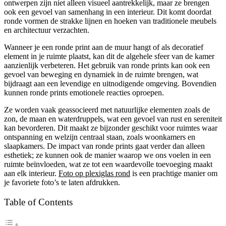
ontwerpen zijn niet alleen visueel aantrekkelijk, maar ze brengen
ook een gevoel van samenhang in een interieur. Dit komt doordat
ronde vormen de strakke lijnen en hoeken van traditionele meubels
en architectuur verzachten.
Wanneer je een ronde print aan de muur hangt of als decoratief
element in je ruimte plaatst, kan dit de algehele sfeer van de kamer
aanzienlijk verbeteren. Het gebruik van ronde prints kan ook een
gevoel van beweging en dynamiek in de ruimte brengen, wat
bijdraagt aan een levendige en uitnodigende omgeving. Bovendien
kunnen ronde prints emotionele reacties oproepen.
Ze worden vaak geassocieerd met natuurlijke elementen zoals de
zon, de maan en waterdruppels, wat een gevoel van rust en sereniteit
kan bevorderen. Dit maakt ze bijzonder geschikt voor ruimtes waar
ontspanning en welzijn centraal staan, zoals woonkamers en
slaapkamers. De impact van ronde prints gaat verder dan alleen
esthetiek; ze kunnen ook de manier waarop we ons voelen in een
ruimte beïnvloeden, wat ze tot een waardevolle toevoeging maakt
aan elk interieur.
Foto op plexiglas rond
is een prachtige manier om
je favoriete foto’s te laten afdrukken.
Table of Contents