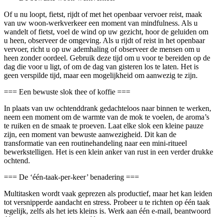
Of u nu loopt, fietst, rijdt of met het openbaar vervoer reist, maak
van uw woon-werkverkeer een moment van mindfulness. Als u
wandelt of fietst, voel de wind op uw gezicht, hoor de geluiden om
u heen, observeer de omgeving. Als u rijdt of reist in het openbaar
vervoer, richt u op uw ademhaling of observeer de mensen om u
heen zonder oordeel. Gebruik deze tijd om u voor te bereiden op de
dag die voor u ligt, of om de dag van gisteren los te laten. Het is
geen verspilde tijd, maar een mogelijkheid om aanwezig te zijn.
=== Een bewuste slok thee of koffie ===
In plaats van uw ochtenddrank gedachteloos naar binnen te werken,
neem een moment om de warmte van de mok te voelen, de aroma’s
te ruiken en de smaak te proeven. Laat elke slok een kleine pauze
zijn, een moment van bewuste aanwezigheid. Dit kan de
transformatie van een routinehandeling naar een mini-ritueel
bewerkstelligen. Het is een klein anker van rust in een verder drukke
ochtend.
=== De ‘één-taak-per-keer’ benadering ===
Multitasken wordt vaak geprezen als productief, maar het kan leiden
tot versnipperde aandacht en stress. Probeer u te richten op één taak
tegelijk, zelfs als het iets kleins is. Werk aan één e-mail, beantwoord