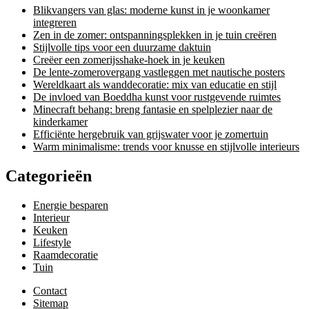
Blikvangers van glas: moderne kunst in je woonkamer
integreren
Zen in de zomer: ontspanningsplekken in je tuin creëren
Stijlvolle tips voor een duurzame daktuin
Creëer een zomerijsshake-hoek in je keuken
De lente-zomerovergang vastleggen met nautische posters
Wereldkaart als wanddecoratie: mix van educatie en stijl
De invloed van Boeddha kunst voor rustgevende ruimtes
Minecraft behang: breng fantasie en spelplezier naar de
kinderkamer
Efficiënte hergebruik van grijswater voor je zomertuin
Warm minimalisme: trends voor knusse en stijlvolle interieurs
Categorieën
Energie besparen
Interieur
Keuken
Lifestyle
Raamdecoratie
Tuin
Contact
Sitemap