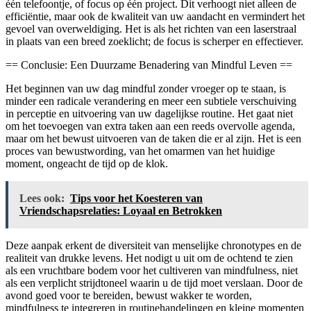
één telefoontje, of focus op één project. Dit verhoogt niet alleen de
efficiëntie, maar ook de kwaliteit van uw aandacht en vermindert het
gevoel van overweldiging. Het is als het richten van een laserstraal
in plaats van een breed zoeklicht; de focus is scherper en effectiever.
== Conclusie: Een Duurzame Benadering van Mindful Leven ==
Het beginnen van uw dag mindful zonder vroeger op te staan, is
minder een radicale verandering en meer een subtiele verschuiving
in perceptie en uitvoering van uw dagelijkse routine. Het gaat niet
om het toevoegen van extra taken aan een reeds overvolle agenda,
maar om het bewust uitvoeren van de taken die er al zijn. Het is een
proces van bewustwording, van het omarmen van het huidige
moment, ongeacht de tijd op de klok.
Lees ook:
Tips voor het Koesteren van
Vriendschapsrelaties: Loyaal en Betrokken
Deze aanpak erkent de diversiteit van menselijke chronotypes en de
realiteit van drukke levens. Het nodigt u uit om de ochtend te zien
als een vruchtbare bodem voor het cultiveren van mindfulness, niet
als een verplicht strijdtoneel waarin u de tijd moet verslaan. Door de
avond goed voor te bereiden, bewust wakker te worden,
mindfulness te integreren in routinehandelingen en kleine momenten