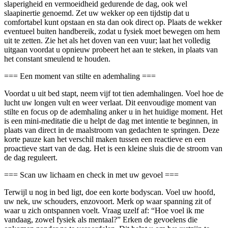
slaperigheid en vermoeidheid gedurende de dag, ook wel
slaapinertie genoemd. Zet uw wekker op een tijdstip dat u
comfortabel kunt opstaan en sta dan ook direct op. Plaats de wekker
eventueel buiten handbereik, zodat u fysiek moet bewegen om hem
uit te zetten. Zie het als het doven van een vuur; laat het volledig
uitgaan voordat u opnieuw probeert het aan te steken, in plaats van
het constant smeulend te houden.
=== Een moment van stilte en ademhaling ===
Voordat u uit bed stapt, neem vijf tot tien ademhalingen. Voel hoe de
lucht uw longen vult en weer verlaat. Dit eenvoudige moment van
stilte en focus op de ademhaling anker u in het huidige moment. Het
is een mini-meditatie die u helpt de dag met intentie te beginnen, in
plaats van direct in de maalstroom van gedachten te springen. Deze
korte pauze kan het verschil maken tussen een reactieve en een
proactieve start van de dag. Het is een kleine sluis die de stroom van
de dag reguleert.
=== Scan uw lichaam en check in met uw gevoel ===
Terwijl u nog in bed ligt, doe een korte bodyscan. Voel uw hoofd,
uw nek, uw schouders, enzovoort. Merk op waar spanning zit of
waar u zich ontspannen voelt. Vraag uzelf af: “Hoe voel ik me
vandaag, zowel fysiek als mentaal?” Erken de gevoelens die