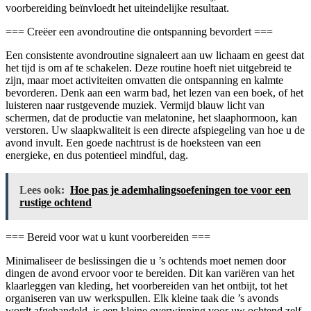
voorbereiding beïnvloedt het uiteindelijke resultaat.
=== Creëer een avondroutine die ontspanning bevordert ===
Een consistente avondroutine signaleert aan uw lichaam en geest dat
het tijd is om af te schakelen. Deze routine hoeft niet uitgebreid te
zijn, maar moet activiteiten omvatten die ontspanning en kalmte
bevorderen. Denk aan een warm bad, het lezen van een boek, of het
luisteren naar rustgevende muziek. Vermijd blauw licht van
schermen, dat de productie van melatonine, het slaaphormoon, kan
verstoren. Uw slaapkwaliteit is een directe afspiegeling van hoe u de
avond invult. Een goede nachtrust is de hoeksteen van een
energieke, en dus potentieel mindful, dag.
Lees ook:
Hoe pas je ademhalingsoefeningen toe voor een
rustige ochtend
=== Bereid voor wat u kunt voorbereiden ===
Minimaliseer de beslissingen die u ’s ochtends moet nemen door
dingen de avond ervoor voor te bereiden. Dit kan variëren van het
klaarleggen van kleding, het voorbereiden van het ontbijt, tot het
organiseren van uw werkspullen. Elk kleine taak die ’s avonds
wordt afgehandeld, is een kleine overwinning voor uw ochtend zelf.