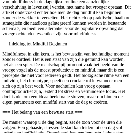
van mindfulness in de dagelijkse routine een aanzienlijke
verschuiving in levensstijl vereist, met name het vroeger opstaan. Dit
artikel onderzoekt echter hoe men de dag mindful kan beginnen
zonder de wekker te verzetten. Het richt zich op praktische, haalbare
strategieën die naadloos geïntegreerd kunnen worden in bestaande
schema’s, en biedt een alternatief voor de populaire opvatting dat
vroege ochtenden essentieel zijn voor mindfulness.
== Inleiding tot Mindful Beginnen ==
Mindfulness, in zijn kern, is het bewustzijn van het huidige moment
zonder oordeel. Het is een staat van zijn die getraind kan worden,
net als een spier. De maatschappij promoot vaak het beeld van de
vroege vogel als de meest productieve en mindful, maar dit is een
perceptie die niet voor iedereen geldt. Het biologische ritme van een
individu, het chronotype, speelt een cruciale rol in wanneer men
zich op zijn best voelt. Voor nachtuilen kan vroeg opstaan
contraproductief zijn, leidend tot stress en verminderde focus. Het
doel is niet om een ideaalbeeld na te streven, maar om binnen de
eigen parameters een mindful start van de dag te creëren.
=== Het belang van een bewuste start ===
De manier waarop u de dag begint, zet de toon voor de uren die
volgen. Een gehaaste, stressvolle start kan leiden tot een dag vol
irritatie en inefficiëntie. Omgekeerd kan een bewuste, kalme start