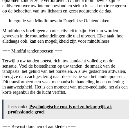
opkomen zonder ze te veroordelen. Dit helpt u om bewustzijn te
cultiveren over uw interne toestand en stelt u in staat om te reageren
op de behoeften van uw lichaam en geest gedurende de dag.
== Integratie van Mindfulness in Dagelijkse Ochtendtaken ==
Mindfulness hoeft geen aparte activiteit te zijn. Het kan worden
geweven in de routinehandelingen die u al uitvoert. Elke taak, hoe
alledaags ook, kan een mogelijkheid zijn voor mindfulness.
=== Mindful tandenpoetsen ===
Terwijl u uw tanden poetst, richt uw aandacht volledig op de
sensatie. Voel de borstelharen op uw tanden, de smaak van de
tandpasta, het geluid van het borstelen. Als uw gedachten afdwalen,
breng ze dan zachtjes terug naar de sensatie van het tandenpoetsen.
Dit transformeert een vaak mechanische handeling in een oefening
in aanwezigheid. Het is een moment van micro-meditatie, net als een
korte regenbui die de lucht verfrist.
Lees ook:
Psychologische rust is net zo belangrijk als
professionele groei
=== Bewust douchen of aankleden ===