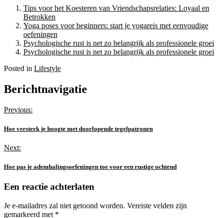
Tips voor het Koesteren van Vriendschapsrelaties: Loyaal en
Betrokken
Yoga poses voor beginners: start je yogareis met eenvoudige
oefeningen
Psychologische rust is net zo belangrijk als professionele groei
Psychologische rust is net zo belangrijk als professionele groei
Posted in
Lifestyle
Berichtnavigatie
Previous:
Hoe versterk je hoogte met doorlopende tegelpatronen
Next:
Hoe pas je ademhalingsoefeningen toe voor een rustige ochtend
Een reactie achterlaten
Je e-mailadres zal niet getoond worden.
Vereiste velden zijn
gemarkeerd met
*