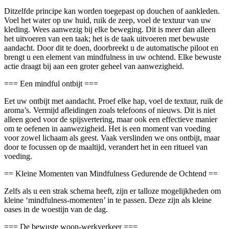
Ditzelfde principe kan worden toegepast op douchen of aankleden.
Voel het water op uw huid, ruik de zeep, voel de textuur van uw
kleding. Wees aanwezig bij elke beweging. Dit is meer dan alleen
het uitvoeren van een taak; het is de taak uitvoeren met bewuste
aandacht. Door dit te doen, doorbreekt u de automatische piloot en
brengt u een element van mindfulness in uw ochtend. Elke bewuste
actie draagt bij aan een groter geheel van aanwezigheid.
=== Een mindful ontbijt ===
Eet uw ontbijt met aandacht. Proef elke hap, voel de textuur, ruik de
aroma’s. Vermijd afleidingen zoals telefoons of nieuws. Dit is niet
alleen goed voor de spijsvertering, maar ook een effectieve manier
om te oefenen in aanwezigheid. Het is een moment van voeding
voor zowel lichaam als geest. Vaak verslinden we ons ontbijt, maar
door te focussen op de maaltijd, verandert het in een ritueel van
voeding.
== Kleine Momenten van Mindfulness Gedurende de Ochtend ==
Zelfs als u een strak schema heeft, zijn er talloze mogelijkheden om
kleine ‘mindfulness-momenten’ in te passen. Deze zijn als kleine
oases in de woestijn van de dag.
=== De bewuste woon-werkverkeer ===