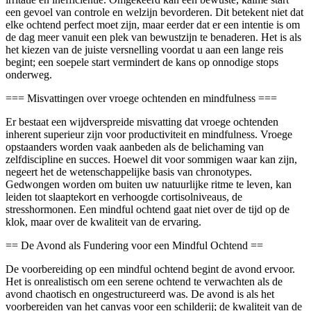
een gevoel van controle en welzijn bevorderen. Dit betekent niet dat
elke ochtend perfect moet zijn, maar eerder dat er een intentie is om
de dag meer vanuit een plek van bewustzijn te benaderen. Het is als
het kiezen van de juiste versnelling voordat u aan een lange reis
begint; een soepele start vermindert de kans op onnodige stops
onderweg.
=== Misvattingen over vroege ochtenden en mindfulness ===
Er bestaat een wijdverspreide misvatting dat vroege ochtenden
inherent superieur zijn voor productiviteit en mindfulness. Vroege
opstaanders worden vaak aanbeden als de belichaming van
zelfdiscipline en succes. Hoewel dit voor sommigen waar kan zijn,
negeert het de wetenschappelijke basis van chronotypes.
Gedwongen worden om buiten uw natuurlijke ritme te leven, kan
leiden tot slaaptekort en verhoogde cortisolniveaus, de
stresshormonen. Een mindful ochtend gaat niet over de tijd op de
klok, maar over de kwaliteit van de ervaring.
== De Avond als Fundering voor een Mindful Ochtend ==
De voorbereiding op een mindful ochtend begint de avond ervoor.
Het is onrealistisch om een serene ochtend te verwachten als de
avond chaotisch en ongestructureerd was. De avond is als het
voorbereiden van het canvas voor een schilderij; de kwaliteit van de