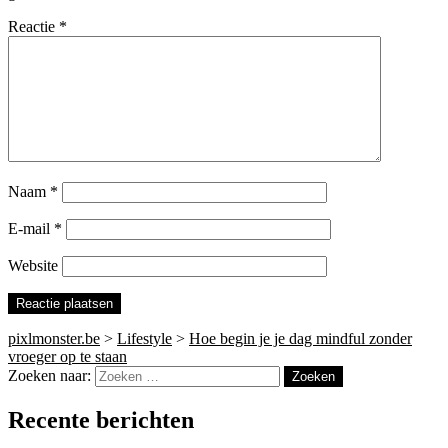
Reactie
*
Naam
*
E-mail
*
Website
pixlmonster.be
>
Lifestyle
>
Hoe begin je je dag mindful zonder
vroeger op te staan
Zoeken naar:
Recente berichten