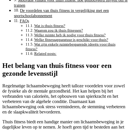
Motivatie vinden voor thuis fitness: hoe gemotiveerd blijven om te
trainen
De voordelen van thuis fitness in vergelijking met een
sportschoolabonnement
FAQs
Wat is thuis fitness?
Waarom zou ik thuis fitnessen?
Welke ruimte heb ik nodig voor thuis fitness?
Welke fitnessapparatuur is geschikt voor thuis?
Wat zijn enkele ruimtebesparende ideeën voor thuis
fitness?
Related posts:
Het belang van thuis fitness voor een
gezonde levensstijl
Regelmatige lichaamsbeweging heeft talloze voordelen voor zowel
de fysieke als de mentale gezondheid. Het kan helpen bij het
verbranden van calorieën, het opbouwen van spierkracht en het
verbeteren van de algehele conditie. Daarnaast kan
lichaamsbeweging ook stress verminderen, de stemming verbeteren
en de slaapkwaliteit bevorderen.
Thuis fitness biedt een handige manier om lichaamsbeweging in je
dagelijkse leven op te nemen. Je hoeft geen tijd te besteden aan het