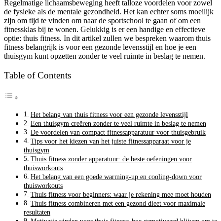
Regelmatige lichaamsbeweging heeft talloze voordelen voor zowel
de fysieke als de mentale gezondheid. Het kan echter soms moeilijk
zijn om tijd te vinden om naar de sportschool te gaan of om een ​​
fitnessklas bij te wonen. Gelukkig is er een handige en effectieve
optie: thuis fitness. In dit artikel zullen we bespreken waarom thuis
fitness belangrijk is voor een gezonde levensstijl en hoe je een
thuisgym kunt opzetten zonder te veel ruimte in beslag te nemen.
Table of Contents
Het belang van thuis fitness voor een gezonde levensstijl
Een thuisgym creëren zonder te veel ruimte in beslag te nemen
De voordelen van compact fitnessapparatuur voor thuisgebruik
Tips voor het kiezen van het juiste fitnessapparaat voor je
thuisgym
Thuis fitness zonder apparatuur: de beste oefeningen voor
thuisworkouts
Het belang van een goede warming-up en cooling-down voor
thuisworkouts
Thuis fitness voor beginners: waar je rekening mee moet houden
Thuis fitness combineren met een gezond dieet voor maximale
resultaten