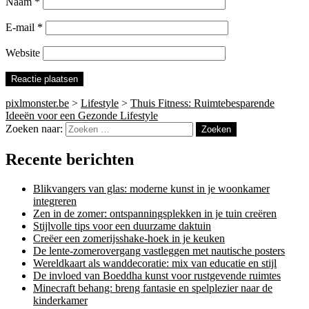
Naam
*
E-mail
*
Website
pixlmonster.be
>
Lifestyle
>
Thuis Fitness: Ruimtebesparende
Ideeën voor een Gezonde Lifestyle
Zoeken naar:
Recente berichten
Blikvangers van glas: moderne kunst in je woonkamer
integreren
Zen in de zomer: ontspanningsplekken in je tuin creëren
Stijlvolle tips voor een duurzame daktuin
Creëer een zomerijsshake-hoek in je keuken
De lente-zomerovergang vastleggen met nautische posters
Wereldkaart als wanddecoratie: mix van educatie en stijl
De invloed van Boeddha kunst voor rustgevende ruimtes
Minecraft behang: breng fantasie en spelplezier naar de
kinderkamer