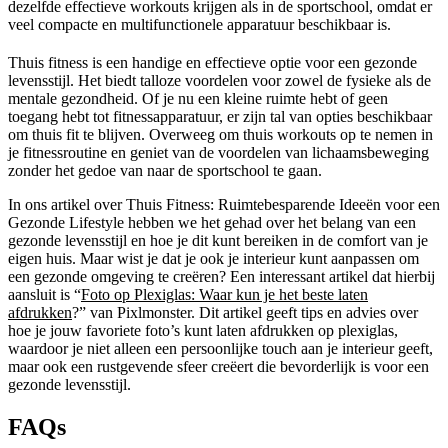
dezelfde effectieve workouts krijgen als in de sportschool, omdat er
veel compacte en multifunctionele apparatuur beschikbaar is.
Thuis fitness is een handige en effectieve optie voor een gezonde
levensstijl. Het biedt talloze voordelen voor zowel de fysieke als de
mentale gezondheid. Of je nu een kleine ruimte hebt of geen
toegang hebt tot fitnessapparatuur, er zijn tal van opties beschikbaar
om thuis fit te blijven. Overweeg om thuis workouts op te nemen in
je fitnessroutine en geniet van de voordelen van lichaamsbeweging
zonder het gedoe van naar de sportschool te gaan.
In ons artikel over Thuis Fitness: Ruimtebesparende Ideeën voor een
Gezonde Lifestyle hebben we het gehad over het belang van een
gezonde levensstijl en hoe je dit kunt bereiken in de comfort van je
eigen huis. Maar wist je dat je ook je interieur kunt aanpassen om
een gezonde omgeving te creëren? Een interessant artikel dat hierbij
aansluit is “
Foto op Plexiglas: Waar kun je het beste laten
afdrukken
?” van Pixlmonster. Dit artikel geeft tips en advies over
hoe je jouw favoriete foto’s kunt laten afdrukken op plexiglas,
waardoor je niet alleen een persoonlijke touch aan je interieur geeft,
maar ook een rustgevende sfeer creëert die bevorderlijk is voor een
gezonde levensstijl.
FAQs