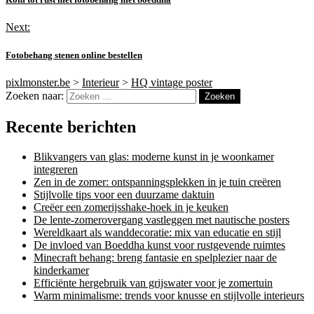
Next:
Fotobehang stenen online bestellen
pixlmonster.be
>
Interieur
>
HQ vintage poster
Zoeken naar:
Recente berichten
Blikvangers van glas: moderne kunst in je woonkamer
integreren
Zen in de zomer: ontspanningsplekken in je tuin creëren
Stijlvolle tips voor een duurzame daktuin
Creëer een zomerijsshake-hoek in je keuken
De lente-zomerovergang vastleggen met nautische posters
Wereldkaart als wanddecoratie: mix van educatie en stijl
De invloed van Boeddha kunst voor rustgevende ruimtes
Minecraft behang: breng fantasie en spelplezier naar de
kinderkamer
Efficiënte hergebruik van grijswater voor je zomertuin
Warm minimalisme: trends voor knusse en stijlvolle interieurs