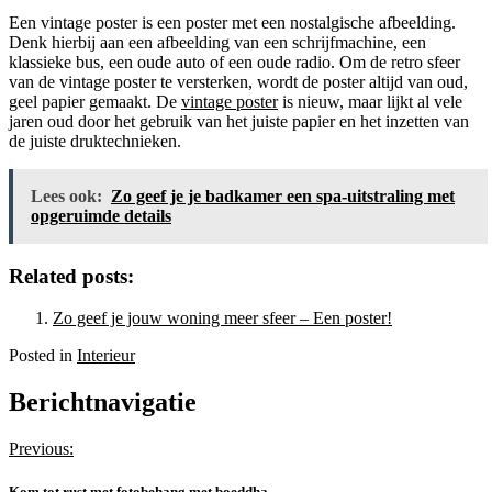
Een vintage poster is een poster met een nostalgische afbeelding.
Denk hierbij aan een afbeelding van een schrijfmachine, een
klassieke bus, een oude auto of een oude radio. Om de retro sfeer
van de vintage poster te versterken, wordt de poster altijd van oud,
geel papier gemaakt. De
vintage poster
is nieuw, maar lijkt al vele
jaren oud door het gebruik van het juiste papier en het inzetten van
de juiste druktechnieken.
Lees ook:
Zo geef je je badkamer een spa-uitstraling met
opgeruimde details
Related posts:
Zo geef je jouw woning meer sfeer – Een poster!
Posted in
Interieur
Berichtnavigatie
Previous:
Kom tot rust met fotobehang met boeddha